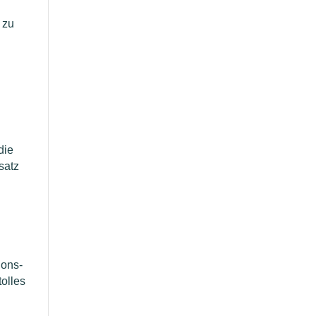
 zu
die
satz
ions-
tolles