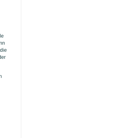
le
ann
 die
der
h