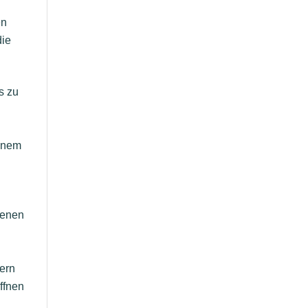
en
die
s zu
einem
genen
dern
öffnen