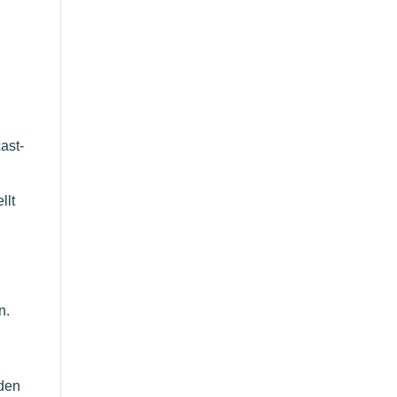
ast-
llt
n.
 den