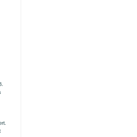
B.
s
rt.
t