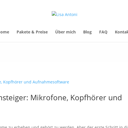
Home
Pakete & Preise
Über mich
Blog
FAQ
Konta
nsteiger: Mikrofone, Kopfhörer und
mme zu erheben und gehört zu werden. Aber der erste Schritt in d