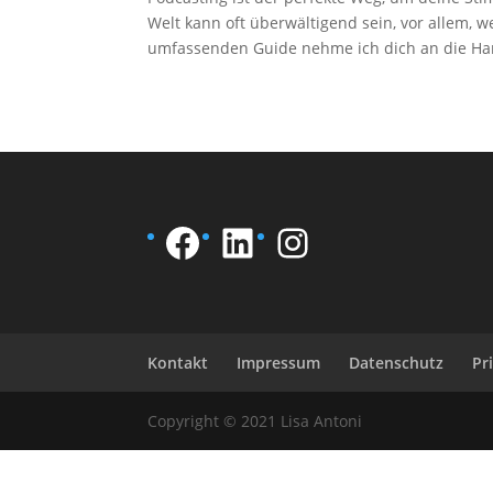
Welt kann oft überwältigend sein, vor allem, 
umfassenden Guide nehme ich dich an die Han
Facebook
LinkedIn
Instagram
Kontakt
Impressum
Datenschutz
Pr
Copyright © 2021 Lisa Antoni